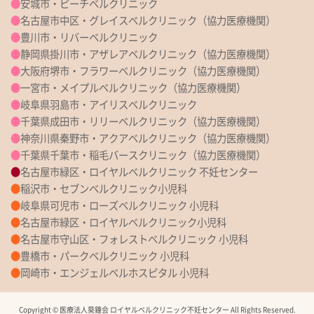
●
安城市・ピーチベルクリニック
●
名古屋市中区・グレイスベルクリニック（協力医療機関）
●
豊川市・リバーベルクリニック
●
静岡県掛川市・アザレアベルクリニック（協力医療機関）
●
大阪府堺市・フラワーベルクリニック（協力医療機関）
●
一宮市・メイプルベルクリニック（協力医療機関）
●
岐阜県羽島市・アイリスベルクリニック
●
千葉県成田市・リリーベルクリニック（協力医療機関）
●
神奈川県秦野市・アクアベルクリニック（協力医療機関）
●
千葉県千葉市・稲毛バースクリニック（協力医療機関）
●
名古屋市緑区・ロイヤルベルクリニック 不妊センター
●
稲沢市・セブンベルクリニック小児科
●
岐阜県可児市・ローズベルクリニック 小児科
●
名古屋市緑区・ロイヤルベルクリニック小児科
●
名古屋市守山区・フォレストベルクリニック 小児科
●
豊橋市・パークベルクリニック 小児科
●
岡崎市・エンジェルベルホスピタル 小児科
Copyright © 医療法人葵鐘会 ロイヤルベルクリニック不妊センター All Rights Reserved.